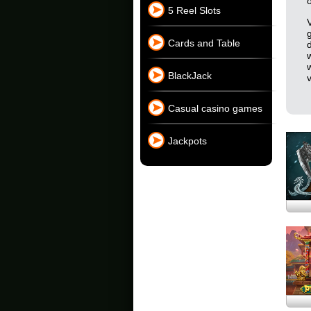
5 Reel Slots
Cards and Table
BlackJack
Casual casino games
Jackpots