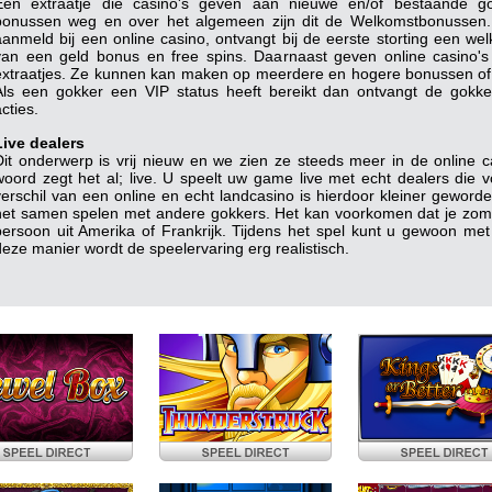
Een extraatje die casino's geven aan nieuwe en/of bestaande go
bonussen weg en over het algemeen zijn dit de Welkomstbonussen. 
aanmeld bij een online casino, ontvangt bij de eerste storting een we
van een geld bonus en free spins. Daarnaast geven online casino's
extraatjes. Ze kunnen kan maken op meerdere en hogere bonussen of e
Als een gokker een VIP status heeft bereikt dan ontvangt de gokke
cties.
Live dealers
Dit onderwerp is vrij nieuw en we zien ze steeds meer in de online c
woord zegt het al; live. U speelt uw game live met echt dealers die 
verschil van een online en echt landcasino is hierdoor kleiner geworde
het samen spelen met andere gokkers. Het kan voorkomen dat je zoma
persoon uit Amerika of Frankrijk. Tijdens het spel kunt u gewoon me
deze manier wordt de speelervaring erg realistisch.