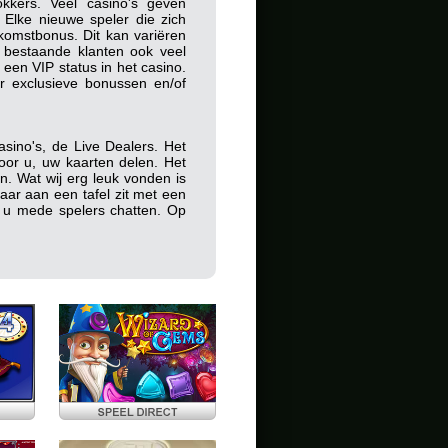
kkers. Veel casino's geven
Elke nieuwe speler die zich
lkomstbonus. Dit kan variëren
 bestaande klanten ook veel
en VIP status in het casino.
r exclusieve bonussen en/of
asino's, de Live Dealers. Het
voor u, uw kaarten delen. Het
n. Wat wij erg leuk vonden is
ar aan een tafel zit met een
t u mede spelers chatten. Op